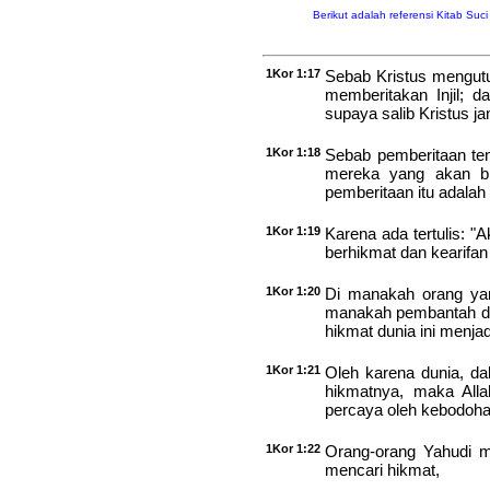
Berikut adalah referensi Kitab Suc
1Kor 1:17
Sebab Kristus mengutu
memberitakan Injil; 
supaya salib Kristus ja
1Kor 1:18
Sebab pemberitaan te
mereka yang akan bin
pemberitaan itu adalah
1Kor 1:19
Karena ada tertulis: 
berhikmat dan kearifan
1Kor 1:20
Di manakah orang yan
manakah pembantah dar
hikmat dunia ini menja
1Kor 1:21
Oleh karena dunia, da
hikmatnya, maka All
percaya oleh kebodohan
1Kor 1:22
Orang-orang Yahudi m
mencari hikmat,