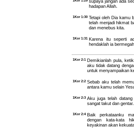
1Kor 1:29
supaya jangan ada se
hadapan Allah.
1Kor 1:30
Tetapi oleh Dia kamu 
telah menjadi hikmat 
dan menebus kita.
1Kor 1:31
Karena itu seperti a
hendaklah ia bermegah
1Kor 2:1
Demikianlah pula, ket
aku tidak datang denga
untuk menyampaikan ke
1Kor 2:2
Sebab aku telah memut
antara kamu selain Yesu
1Kor 2:3
Aku juga telah datan
sangat takut dan gentar.
1Kor 2:4
Baik perkataanku ma
dengan kata-kata hi
keyakinan akan kekuat