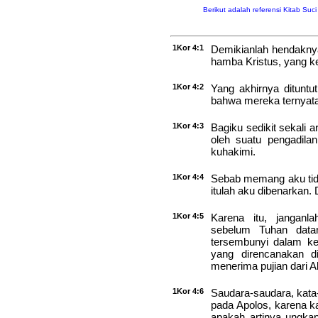
Berikut adalah referensi Kitab Suc
1Kor 4:1
Demikianlah hendakn
hamba Kristus, yang k
1Kor 4:2
Yang akhirnya dituntu
bahwa mereka ternyata
1Kor 4:3
Bagiku sedikit sekali 
oleh suatu pengadilan
kuhakimi.
1Kor 4:4
Sebab memang aku tida
itulah aku dibenarkan.
1Kor 4:5
Karena itu, janganl
sebelum Tuhan data
tersembunyi dalam ke
yang direncanakan d
menerima pujian dari Al
1Kor 4:6
Saudara-saudara, kata-
pada Apolos, karena k
apakah artinya ungkap