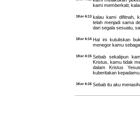
kami memberkati; kalau
1Kor 4:13
kalau kami difitnah,
telah menjadi sama d
dari segala sesuatu, sa
1Kor 4:14
Hal ini kutuliskan b
menegor kamu sebagai
1Kor 4:15
Sebab sekalipun kam
Kristus, kamu tidak 
dalam Kristus Yesus
kuberitakan kepadamu
1Kor 4:16
Sebab itu aku menasiha