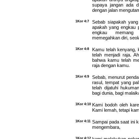
supaya jangan ada d
dengan jalan mengutam
1Kor 4:7
Sebab siapakah yang
apakah yang engkau p
engkau memang m
memegahkan diri, seol
1Kor 4:8
Kamu telah kenyang, 
telah menjadi raja. A
bahwa kamu telah men
raja dengan kamu.
1Kor 4:9
Sebab, menurut penda
rasul, tempat yang pa
telah dijatuhi hukuma
bagi dunia, bagi malai
1Kor 4:10
Kami bodoh oleh karen
Kami lemah, tetapi kam
1Kor 4:11
Sampai pada saat ini k
mengembara,
1Kor 4:12
kami melakukan pekerj