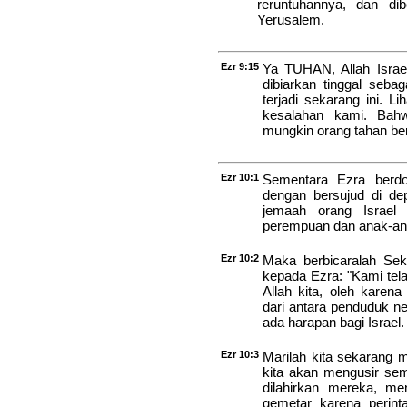
reruntuhannya, dan di
Yerusalem.
Ezr 9:15
Ya TUHAN, Allah Isra
dibiarkan tinggal sebag
terjadi sekarang ini. 
kesalahan kami. Bah
mungkin orang tahan ber
Ezr 10:1
Sementara Ezra berd
dengan bersujud di de
jemaah orang Israel 
perempuan dan anak-ana
Ezr 10:2
Maka berbicaralah Sekh
kepada Ezra: "Kami tela
Allah kita, oleh karen
dari antara penduduk n
ada harapan bagi Israel.
Ezr 10:3
Marilah kita sekarang m
kita akan mengusir se
dilahirkan mereka, me
gemetar karena perinta