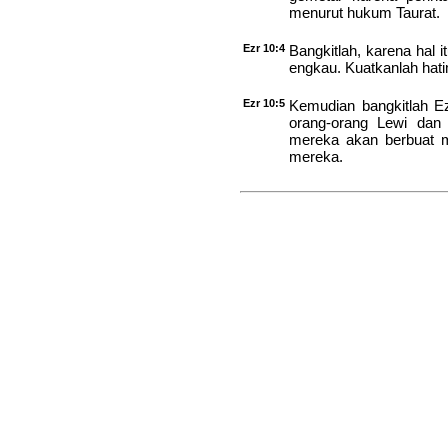
menurut hukum Taurat.
Ezr 10:4
Bangkitlah, karena hal
engkau. Kuatkanlah hati
Ezr 10:5
Kemudian bangkitlah 
orang-orang Lewi dan
mereka akan berbuat m
mereka.