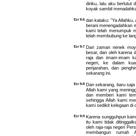
diriku, lalu aku berlut
koyak sambil menadahka
Ezr 9:6
dan kataku: "Ya Allahku,
berani menengadahkan m
kami telah menumpuk m
telah membubung ke lang
Ezr 9:7
Dari zaman nenek moya
besar, dan oleh karena 
raja dan imam-imam ka
negeri, ke dalam ku
penjarahan, dan penghi
sekarang ini.
Ezr 9:8
Dan sekarang, baru saja
Allah kami yang meningg
dan memberi kami tem
sehingga Allah kami m
kami sedikit kelegaan di
Ezr 9:9
Karena sungguhpun kami 
itu kami tidak ditingga
oleh raja-raja negeri Pe
membangun rumah A