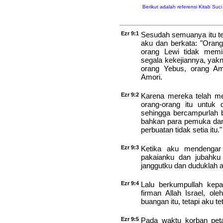
Berikut adalah referensi Kitab Suc
Ezr 9:1
Sesudah semuanya itu t
aku dan berkata: "Oran
orang Lewi tidak memi
segala kekejiannya, yakn
orang Yebus, orang Am
Amori.
Ezr 9:2
Karena mereka telah me
orang-orang itu untuk 
sehingga bercampurlah 
bahkan para pemuka dan
perbuatan tidak setia itu."
Ezr 9:3
Ketika aku mendengar
pakaianku dan jubahku
janggutku dan duduklah a
Ezr 9:4
Lalu berkumpullah kep
firman Allah Israel, ol
buangan itu, tetapi aku 
Ezr 9:5
Pada waktu korban peta