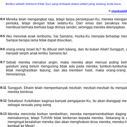
Berikut adalah referensi Kitab Suci yang terdapat dalam artikel yang sedang anda baca.
©
imankatolik
8:4
Mereka telah mengangkat raja, tetapi tanpa persetujuan-Ku; mereka mengan
pemuka, tetapi dengan tidak setahu-Ku. Dari emas dan peraknya me
membuat berhala-berhala bagi dirinya sendiri, sehingga mereka dilenyapkan.
8:5
Aku menolak anak lembumu, hai Samaria; murka-Ku menyala terhadap mer
Sampai berapa lama tidak dapat disucikan,
8:6
orang-orang Israel itu? Itu dibuat oleh tukang, dan itu bukan Allah! Sungguh,
menjadi serpih anak lembu Samaria itu!
8:7
Sebab mereka menabur angin, maka mereka akan menuai puting beli
gandum yang belum menguning tidak ada pada mereka; tumbuh-tumbuhan
tidak menghasilkan tepung; dan jika memberi hasil, maka orang-orang 
menelannya.
8:11
Sungguh, Efraim telah memperbanyak mezbah; mezbah-mezbah itu menjad
mereka berdosa.
8:12
Sekalipun Kutuliskan baginya banyak pengajaran-Ku, itu akan dianggap me
sebagai sesuatu yang asing.
8:13
Mereka mencintai korban sembelihan; mereka mempersembahkan daging
memakannya; tetapi TUHAN tidak berkenan kepada mereka. Sekarang Ia 
mengingat kesalahan mereka dan akan menghukum dosa mereka; mereka h
kembali ke Mesir!