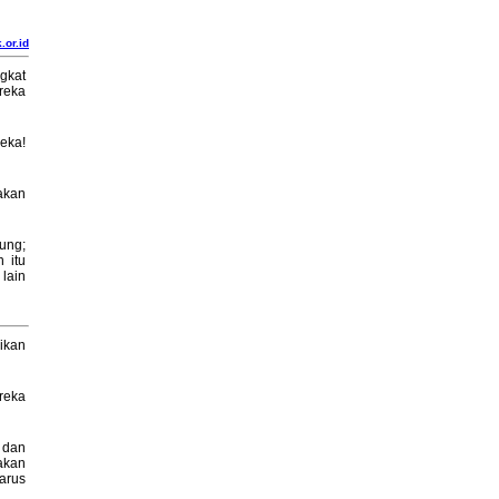
.or.id
gkat
reka
eka!
 akan
ung;
 itu
lain
ikan
reka
 dan
akan
arus