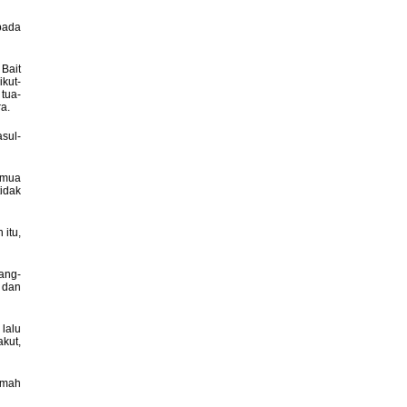
epada
Bait
kut-
tua-
a.
asul-
emua
tidak
itu,
ang-
 dan
lalu
akut,
amah