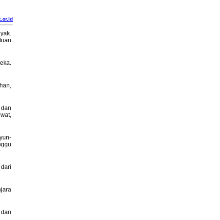
.or.id
nyak.
tuan
eka.
han,
 dan
wat,
yun-
nggu
dari
jara
 dan