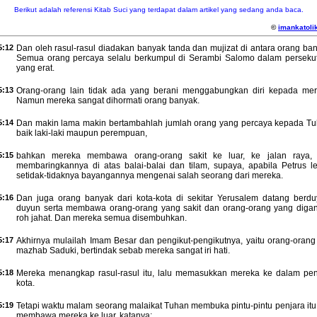
Berikut adalah referensi Kitab Suci yang terdapat dalam artikel yang sedang anda baca.
©
imankatolik
5:12
Dan oleh rasul-rasul diadakan banyak tanda dan mujizat di antara orang ba
Semua orang percaya selalu berkumpul di Serambi Salomo dalam perseku
yang erat.
5:13
Orang-orang lain tidak ada yang berani menggabungkan diri kepada mer
Namun mereka sangat dihormati orang banyak.
5:14
Dan makin lama makin bertambahlah jumlah orang yang percaya kepada Tu
baik laki-laki maupun perempuan,
5:15
bahkan mereka membawa orang-orang sakit ke luar, ke jalan raya,
membaringkannya di atas balai-balai dan tilam, supaya, apabila Petrus le
setidak-tidaknya bayangannya mengenai salah seorang dari mereka.
5:16
Dan juga orang banyak dari kota-kota di sekitar Yerusalem datang berdu
duyun serta membawa orang-orang yang sakit dan orang-orang yang diga
roh jahat. Dan mereka semua disembuhkan.
5:17
Akhirnya mulailah Imam Besar dan pengikut-pengikutnya, yaitu orang-orang 
mazhab Saduki, bertindak sebab mereka sangat iri hati.
5:18
Mereka menangkap rasul-rasul itu, lalu memasukkan mereka ke dalam pen
kota.
5:19
Tetapi waktu malam seorang malaikat Tuhan membuka pintu-pintu penjara itu
membawa mereka ke luar, katanya: