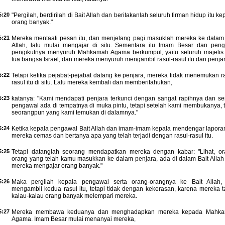
5:20
"Pergilah, berdirilah di Bait Allah dan beritakanlah seluruh firman hidup itu k
orang banyak."
5:21
Mereka mentaati pesan itu, dan menjelang pagi masuklah mereka ke dalam 
Allah, lalu mulai mengajar di situ. Sementara itu Imam Besar dan pengi
pengikutnya menyuruh Mahkamah Agama berkumpul, yaitu seluruh majelis 
tua bangsa Israel, dan mereka menyuruh mengambil rasul-rasul itu dari penjar
5:22
Tetapi ketika pejabat-pejabat datang ke penjara, mereka tidak menemukan r
rasul itu di situ. Lalu mereka kembali dan memberitahukan,
5:23
katanya: "Kami mendapati penjara terkunci dengan sangat rapihnya dan s
pengawal ada di tempatnya di muka pintu, tetapi setelah kami membukanya, 
seorangpun yang kami temukan di dalamnya."
5:24
Ketika kepala pengawal Bait Allah dan imam-imam kepala mendengar laporan 
mereka cemas dan bertanya apa yang telah terjadi dengan rasul-rasul itu.
5:25
Tetapi datanglah seorang mendapatkan mereka dengan kabar: "Lihat, or
orang yang telah kamu masukkan ke dalam penjara, ada di dalam Bait Allah
mereka mengajar orang banyak."
5:26
Maka pergilah kepala pengawal serta orang-orangnya ke Bait Allah, 
mengambil kedua rasul itu, tetapi tidak dengan kekerasan, karena mereka t
kalau-kalau orang banyak melempari mereka.
5:27
Mereka membawa keduanya dan menghadapkan mereka kepada Mahk
Agama. Imam Besar mulai menanyai mereka,