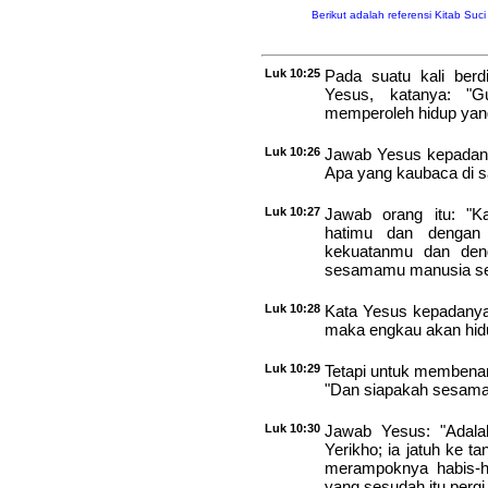
Berikut adalah referensi Kitab Suc
Luk 10:25
Pada suatu kali berd
Yesus, katanya: "G
memperoleh hidup yan
Luk 10:26
Jawab Yesus kepadany
Apa yang kaubaca di 
Luk 10:27
Jawab orang itu: "K
hatimu dan dengan
kekuatanmu dan deng
sesamamu manusia sepe
Luk 10:28
Kata Yesus kepadanya:
maka engkau akan hid
Luk 10:29
Tetapi untuk membenar
"Dan siapakah sesam
Luk 10:30
Jawab Yesus: "Adala
Yerikho; ia jatuh ke
merampoknya habis-h
yang sesudah itu perg