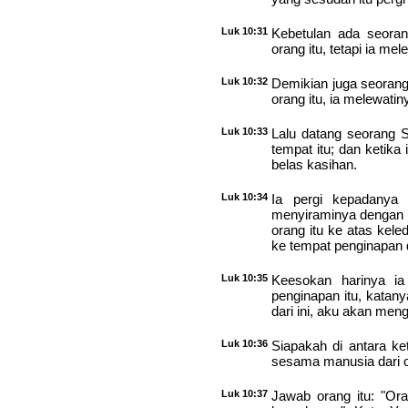
Luk 10:31
Kebetulan ada seorang
orang itu, tetapi ia mel
Luk 10:32
Demikian juga seorang 
orang itu, ia melewatin
Luk 10:33
Lalu datang seorang 
tempat itu; dan ketika 
belas kasihan.
Luk 10:34
Ia pergi kepadanya 
menyiraminya dengan 
orang itu ke atas kel
ke tempat penginapan
Luk 10:35
Keesokan harinya ia
penginapan itu, katany
dari ini, aku akan men
Luk 10:36
Siapakah di antara ke
sesama manusia dari o
Luk 10:37
Jawab orang itu: "Or