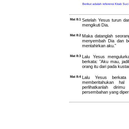
Berikut adalah referensi Kitab Suc
Mat 8:1
Setelah Yesus turun da
mengikuti Dia.
Mat 8:2
Maka datanglah seorang
menyembah Dia dan ber
mentahirkan aku."
Mat 8:3
Lalu Yesus mengulurk
berkata: "Aku mau, jadil
orang itu dari pada kusta
Mat 8:4
Lalu Yesus berkata 
memberitahukan hal i
perlihatkanlah diri
persembahan yang diperi