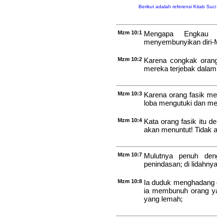
Berikut adalah referensi Kitab Suc
Mzm 10:1
Mengapa Engkau b
menyembunyikan diri-
Mzm 10:2
Karena congkak orang
mereka terjebak dalam
Mzm 10:3
Karena orang fasik me
loba mengutuki dan m
Mzm 10:4
Kata orang fasik itu d
akan menuntut! Tidak ad
Mzm 10:7
Mulutnya penuh den
penindasan; di lidahny
Mzm 10:8
Ia duduk menghadang d
ia membunuh orang ya
yang lemah;