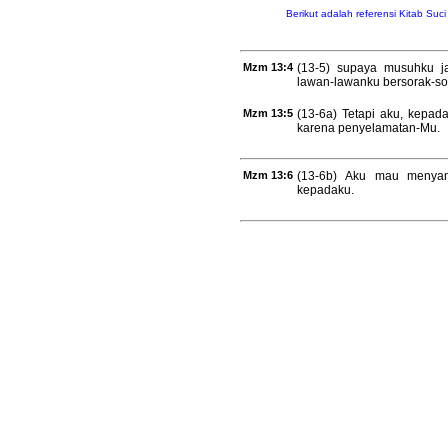
Berikut adalah referensi Kitab Suc
Mzm 13:4
(13-5) supaya musuhku ja
lawan-lawanku bersorak-sor
Mzm 13:5
(13-6a) Tetapi aku, kepada
karena penyelamatan-Mu.
Mzm 13:6
(13-6b) Aku mau menyan
kepadaku.