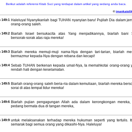
Berikut adalah referensi Kitab Suci yang terdapat dalam artikel yang sedang anda baca.
©
imankatolik
 149:1
Haleluya! Nyanyikanlah bagi TUHAN nyanyian baru! Pujilah Dia dalam je
orang-orang saleh.
 149:2
Biarlah Israel bersukacita atas Yang menjadikannya, biarlah bani 
bersorak-sorak atas raja mereka!
 149:3
Biarlah mereka memuji-muji nama-Nya dengan tari-tarian, biarlah me
bermazmur kepada-Nya dengan rebana dan kecapi!
 149:4
Sebab TUHAN berkenan kepada umat-Nya, Ia memahkotai orang-orang 
rendah hati dengan keselamatan.
 149:5
Biarlah orang-orang saleh beria-ria dalam kemuliaan, biarlah mereka bers
sorai di atas tempat tidur mereka!
 149:6
Biarlah pujian pengagungan Allah ada dalam kerongkongan mereka,
pedang bermata dua di tangan mereka,
 149:9
untuk melaksanakan terhadap mereka hukuman seperti yang tertulis. It
semarak bagi semua orang yang dikasihi-Nya. Haleluya!