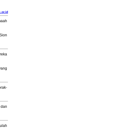
.or.id
maah
Sion
reka
yang
orak-
 dan
ulah