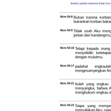
Berikut adalah referensi Kitab Suc
Mzm 50:8
Bukan karena korba
bukankah korban baka
Mzm 50:9
Tidak usah Aku meng
jantan dari kandangmu
Mzm 50:16
Tetapi kepada orang
menyelidiki ketetap
dengan mulutmu,
Mzm 50:17
padahal engkau
mengesampingkan fi
Mzm 50:21
Itulah yang engkau 
menyangka, bahwa Ak
menghukum engkau da
Mzm 50:23
Siapa yang memper
memuliakan Aku; siapa