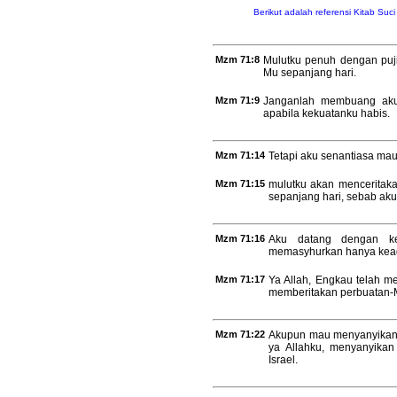
Berikut adalah referensi Kitab Suc
Mzm 71:8
Mulutku penuh dengan puj
Mu sepanjang hari.
Mzm 71:9
Janganlah membuang aku
apabila kekuatanku habis.
Mzm 71:14
Tetapi aku senantiasa ma
Mzm 71:15
mulutku akan menceritak
sepanjang hari, sebab aku
Mzm 71:16
Aku datang dengan ke
memasyhurkan hanya kead
Mzm 71:17
Ya Allah, Engkau telah m
memberitakan perbuatan-M
Mzm 71:22
Akupun mau menyanyikan 
ya Allahku, menyanyika
Israel.