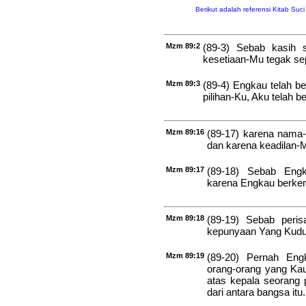
Berikut adalah referensi Kitab Suc
Mzm 89:2
(89-3) Sebab kasih 
kesetiaan-Mu tegak sepe
Mzm 89:3
(89-4) Engkau telah be
pilihan-Ku, Aku telah
Mzm 89:16
(89-17) karena nama-
dan karena keadilan
Mzm 89:17
(89-18) Sebab Engk
karena Engkau berken
Mzm 89:18
(89-19) Sebab peris
kepunyaan Yang Kudus
Mzm 89:19
(89-20) Pernah Eng
orang-orang yang Kau
atas kepala seorang p
dari antara bangsa itu.