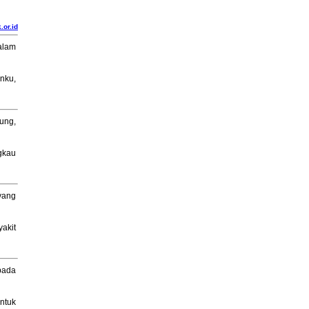
.or.id
alam
nku,
ung,
gkau
yang
akit
pada
ntuk