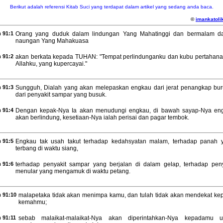
Berikut adalah referensi Kitab Suci yang terdapat dalam artikel yang sedang anda baca.
©
imankatolik
 91:1
Orang yang duduk dalam lindungan Yang Mahatinggi dan bermalam d
naungan Yang Mahakuasa
 91:2
akan berkata kepada TUHAN: "Tempat perlindunganku dan kubu pertahana
Allahku, yang kupercayai."
 91:3
Sungguh, Dialah yang akan melepaskan engkau dari jerat penangkap bur
dari penyakit sampar yang busuk.
 91:4
Dengan kepak-Nya Ia akan menudungi engkau, di bawah sayap-Nya en
akan berlindung, kesetiaan-Nya ialah perisai dan pagar tembok.
 91:5
Engkau tak usah takut terhadap kedahsyatan malam, terhadap panah 
terbang di waktu siang,
 91:6
terhadap penyakit sampar yang berjalan di dalam gelap, terhadap peny
menular yang mengamuk di waktu petang.
 91:10
malapetaka tidak akan menimpa kamu, dan tulah tidak akan mendekat ke
kemahmu;
 91:11
sebab malaikat-malaikat-Nya akan diperintahkan-Nya kepadamu u