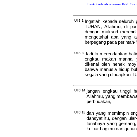
Berikut adalah referensi Kitab Suc
Ul 8:2
Ingatlah kepada seluruh
TUHAN, Allahmu, di pad
dengan maksud merenda
mengetahui apa yang a
berpegang pada perintah-N
Ul 8:3
Jadi Ia merendahkan hat
engkau makan manna, y
dikenal oleh nenek mo
bahwa manusia hidup buka
segala yang diucapkan 
Ul 8:14
jangan engkau tinggi 
Allahmu, yang membawa e
perbudakan,
Ul 8:15
dan yang memimpin eng
dahsyat itu, dengan ula
tanahnya yang gersang,
keluar bagimu dari gunun