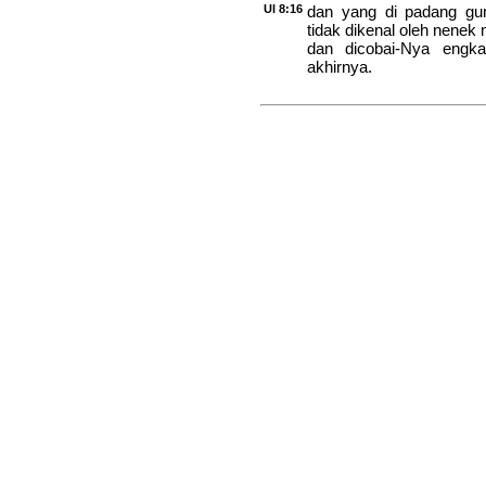
Ul 8:16
dan yang di padang g
tidak dikenal oleh nene
dan dicobai-Nya engk
akhirnya.