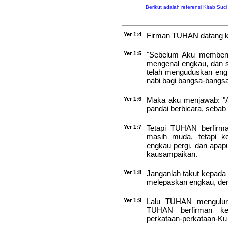
Berikut adalah referensi Kitab Suc
Yer 1:4
Firman TUHAN datang k
Yer 1:5
"Sebelum Aku membent
mengenal engkau, dan s
telah menguduskan eng
nabi bagi bangsa-bangsa
Yer 1:6
Maka aku menjawab: "A
pandai berbicara, sebab
Yer 1:7
Tetapi TUHAN berfirma
masih muda, tetapi k
engkau pergi, dan apap
kausampaikan.
Yer 1:8
Janganlah takut kepada
melepaskan engkau, de
Yer 1:9
Lalu TUHAN mengulur
TUHAN berfirman ke
perkataan-perkataan-Ku