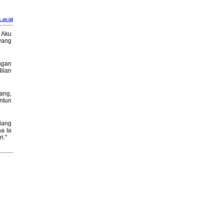
.or.id
 Aku
yang
ngan
ilan
ang,
ntun
lang
na Ia
i."