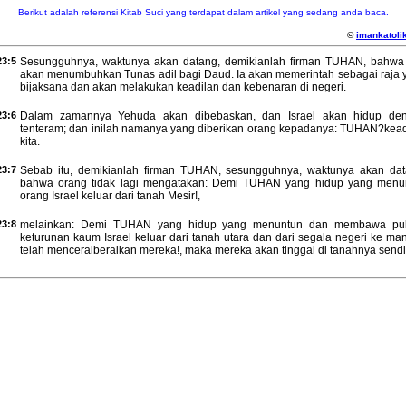
Berikut adalah referensi Kitab Suci yang terdapat dalam artikel yang sedang anda baca.
©
imankatolik
23:5
Sesungguhnya, waktunya akan datang, demikianlah firman TUHAN, bahwa
akan menumbuhkan Tunas adil bagi Daud. Ia akan memerintah sebagai raja 
bijaksana dan akan melakukan keadilan dan kebenaran di negeri.
23:6
Dalam zamannya Yehuda akan dibebaskan, dan Israel akan hidup de
tenteram; dan inilah namanya yang diberikan orang kepadanya: TUHAN?kead
kita.
23:7
Sebab itu, demikianlah firman TUHAN, sesungguhnya, waktunya akan dat
bahwa orang tidak lagi mengatakan: Demi TUHAN yang hidup yang menu
orang Israel keluar dari tanah Mesir!,
23:8
melainkan: Demi TUHAN yang hidup yang menuntun dan membawa pu
keturunan kaum Israel keluar dari tanah utara dan dari segala negeri ke ma
telah menceraiberaikan mereka!, maka mereka akan tinggal di tanahnya sendir