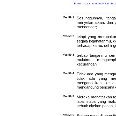
Berikut adalah referensi Kitab Suc
Yes 59:1
Sesungguhnya, tang
menyelamatkan, dan p
mendengar;
Yes 59:2
tetapi yang merupaka
segala kejahatanmu, 
terhadap kamu, sehingg
Yes 59:3
Sebab tanganmu cema
mulutmu mengucapk
kecurangan.
Yes 59:4
Tidak ada yang menga
tidak ada yang me
mengandalkan kesia
mengandung bencana d
Yes 59:5
Mereka menetaskan tel
laba; siapa yang maka
sebutir ditekan pecah, 
Yes 59:6
Sarang yang ditenun it