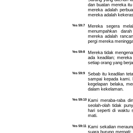
dan buatan mereka itu 
mereka adalah perbuat
mereka adalah kekeras
Yes 59:7
Mereka segera mela
menumpahkan darah 
mereka adalah ranca
pergi mereka meningga
Yes 59:8
Mereka tidak mengenal
ada keadilan; mereka
setiap orang yang berja
Yes 59:9
Sebab itu keadilan tet
sampai kepada kami. K
kegelapan belaka, men
dalam kekelaman.
Yes 59:10
Kami meraba-raba din
seolah-olah tidak pun
hari seperti di waktu 
mati.
Yes 59:11
Kami sekalian meraung
suara burung merpati; 