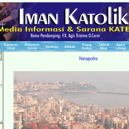
Katekese
Dokumen
Orang
Jadwal
Sadar
Apology
Alkitab
Umat
Gereja
Kudus
Misa
Liturgi
Neapolis