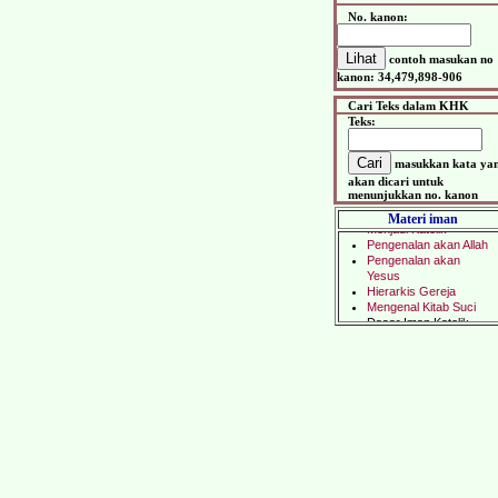
No. kanon:
contoh masukan no
kanon: 34,479,898-906
Cari Teks dalam KHK
Teks:
masukkan kata ya
akan dicari untuk
menunjukkan no. kanon
Materi iman