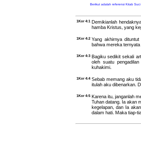
Berikut adalah referensi Kitab Suc
1Kor 4:1
Demikianlah hendakny
hamba Kristus, yang ke
1Kor 4:2
Yang akhirnya dituntut
bahwa mereka ternyata 
1Kor 4:3
Bagiku sedikit sekali a
oleh suatu pengadilan
kuhakimi.
1Kor 4:4
Sebab memang aku tida
itulah aku dibenarkan. 
1Kor 4:5
Karena itu, janganlah 
Tuhan datang. Ia akan 
kegelapan, dan Ia aka
dalam hati. Maka tiap-ti