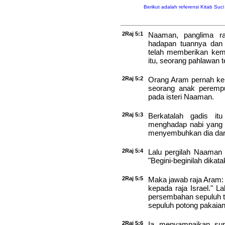
Berikut adalah referensi Kitab Suc
2Raj 5:1
Naaman, panglima ra
hadapan tuannya dan 
telah memberikan kem
itu, seorang pahlawan te
2Raj 5:2
Orang Aram pernah ke
seorang anak perempua
pada isteri Naaman.
2Raj 5:3
Berkatalah gadis it
menghadap nabi yang d
menyembuhkan dia dari
2Raj 5:4
Lalu pergilah Naaman
"Begini-beginilah dikata
2Raj 5:5
Maka jawab raja Aram: 
kepada raja Israel." 
persembahan sepuluh t
sepuluh potong pakaian
2Raj 5:6
Ia menyampaikan sura