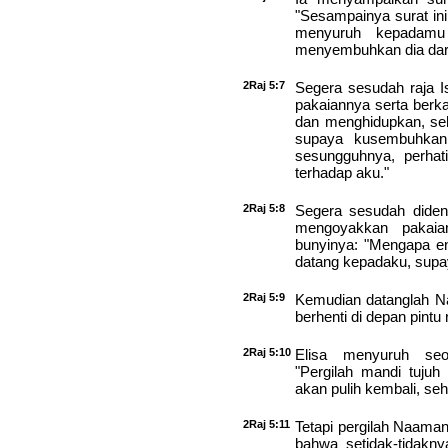
"Sesampainya surat in
menyuruh kepadamu
menyembuhkan dia dari
2Raj 5:7
Segera sesudah raja I
pakaiannya serta berka
dan menghidupkan, seh
supaya kusembuhkan 
sesungguhnya, perhati
terhadap aku."
2Raj 5:8
Segera sesudah didenga
mengoyakkan pakaian
bunyinya: "Mengapa e
datang kepadaku, supay
2Raj 5:9
Kemudian datanglah N
berhenti di depan pintu
2Raj 5:10
Elisa menyuruh seo
"Pergilah mandi tuju
akan pulih kembali, seh
2Raj 5:11
Tetapi pergilah Naama
bahwa setidak-tidakny