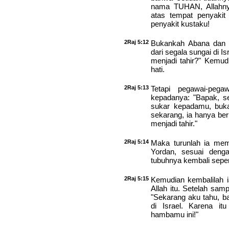
nama TUHAN, Allahnya
atas tempat penyaki
penyakit kustaku!
2Raj 5:12
Bukankah Abana dan P
dari segala sungai di 
menjadi tahir?" Kemud
hati.
2Raj 5:13
Tetapi pegawai-pega
kepadanya: "Bapak, s
sukar kepadamu, buk
sekarang, ia hanya be
menjadi tahir."
2Raj 5:14
Maka turunlah ia mem
Yordan, sesuai dengan
tubuhnya kembali sepert
2Raj 5:15
Kemudian kembalilah 
Allah itu. Setelah samp
"Sekarang aku tahu, ba
di Israel. Karena it
hambamu ini!"