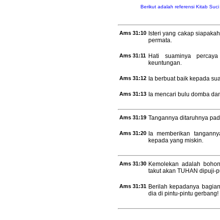
Berikut adalah referensi Kitab Suc
Ams 31:10
Isteri yang cakap siapaka
permata.
Ams 31:11
Hati suaminya percaya
keuntungan.
Ams 31:12
Ia berbuat baik kepada su
Ams 31:13
Ia mencari bulu domba da
Ams 31:19
Tangannya ditaruhnya pada
Ams 31:20
Ia memberikan tanganny
kepada yang miskin.
Ams 31:30
Kemolekan adalah bohong 
takut akan TUHAN dipuji-pu
Ams 31:31
Berilah kepadanya bagian
dia di pintu-pintu gerbang!