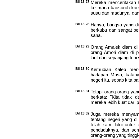
Bil 13:27
Mereka menceritakan 
ke mana kausuruh kami
susu dan madunya, dan i
Bil 13:28
Hanya, bangsa yang dia
berkubu dan sangat bes
sana.
Bil 13:29
Orang Amalek diam di 
orang Amori diam di 
laut dan sepanjang tepi
Bil 13:30
Kemudian Kaleb menc
hadapan Musa, katany
negeri itu, sebab kita 
Bil 13:31
Tetapi orang-orang ya
berkata: "Kita tidak 
mereka lebih kuat dari p
Bil 13:32
Juga mereka menyamp
tentang negeri yang di
telah kami lalui untuk
penduduknya, dan sem
orang-orang yang tinggi