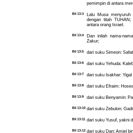
pemimpin di antara mer
Bil 13:3
Lalu Musa menyuruh 
dengan titah TUHAN; 
antara orang Israel.
Bil 13:4
Dan inilah nama-nam
Zakur;
Bil 13:5
dari suku Simeon: Safat 
Bil 13:6
dari suku Yehuda: Kaleb
Bil 13:7
dari suku Isakhar: Yigal
Bil 13:8
dari suku Efraim: Hosea
Bil 13:9
dari suku Benyamin: Pal
Bil 13:10
dari suku Zebulon: Gadie
Bil 13:11
dari suku Yusuf, yakni 
Bil 13:12
dari suku Dan: Amiel bi