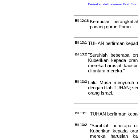
Berikut adalah referensi Kitab Suc
Bil 12:16
Kemudian berangkatl
padang gurun Paran.
Bil 13:1
TUHAN berfirman kepad
Bil 13:2
"Suruhlah beberapa o
Kuberikan kepada oran
mereka haruslah kausu
di antara mereka."
Bil 13:3
Lalu Musa menyuruh m
dengan titah TUHAN; sem
orang Israel.
Bil 13:1
TUHAN berfirman kepa
Bil 13:2
"Suruhlah beberapa o
Kuberikan kepada oran
mereka haruslah ka