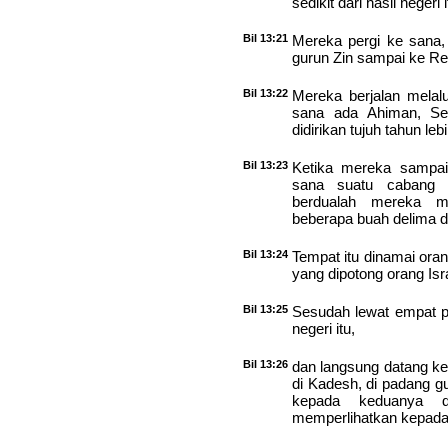
sedikit dari hasil negeri
Bil 13:21
Mereka pergi ke sana, 
gurun Zin sampai ke Re
Bil 13:22
Mereka berjalan melal
sana ada Ahiman, Se
didirikan tujuh tahun leb
Bil 13:23
Ketika mereka sampai
sana suatu cabang 
berdualah mereka 
beberapa buah delima d
Bil 13:24
Tempat itu dinamai ora
yang dipotong orang Isra
Bil 13:25
Sesudah lewat empat pu
negeri itu,
Bil 13:26
dan langsung datang k
di Kadesh, di padang 
kepada keduanya 
memperlihatkan kepada s