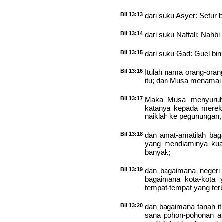
Bil 13:13
dari suku Asyer: Setur b
Bil 13:14
dari suku Naftali: Nahbi
Bil 13:15
dari suku Gad: Guel bin
Bil 13:16
Itulah nama orang-oran
itu; dan Musa menamai 
Bil 13:17
Maka Musa menyuruh 
katanya kepada mereka
naiklah ke pegunungan,
Bil 13:18
dan amat-amatilah bag
yang mendiaminya kuat
banyak;
Bil 13:19
dan bagaimana negeri 
bagaimana kota-kota 
tempat-tempat yang ter
Bil 13:20
dan bagaimana tanah it
sana pohon-pohonan at