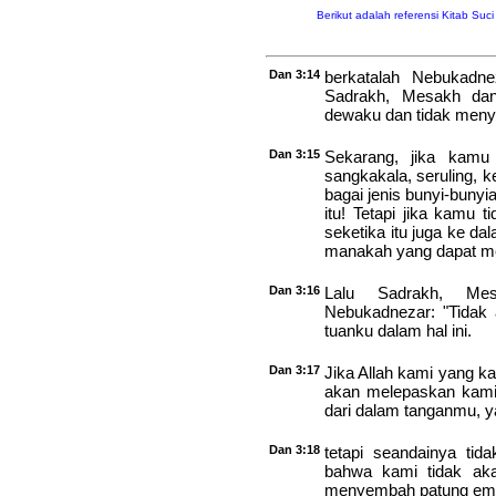
Berikut adalah referensi Kitab Suc
Dan 3:14
berkatalah Nebukadn
Sadrakh, Mesakh da
dewaku dan tidak meny
Dan 3:15
Sekarang, jika kamu
sangkakala, seruling, 
bagai jenis bunyi-buny
itu! Tetapi jika kam
seketika itu juga ke d
manakah yang dapat me
Dan 3:16
Lalu Sadrakh, Me
Nebukadnezar: "Tidak
tuanku dalam hal ini.
Dan 3:17
Jika Allah kami yang 
akan melepaskan kami 
dari dalam tanganmu, ya
Dan 3:18
tetapi seandainya tid
bahwa kami tidak ak
menyembah patung emas 