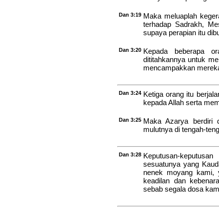
Dan 3:19
Maka meluaplah keger
terhadap Sadrakh, Me
supaya perapian itu dibu
Dan 3:20
Kepada beberapa or
dititahkannya untuk m
mencampakkan mereka k
Dan 3:24
Ketiga orang itu berjal
kepada Allah serta mem
Dan 3:25
Maka Azarya berdiri 
mulutnya di tengah-teng
Dan 3:28
Keputusan-keputusan
sesuatunya yang Kauda
nenek moyang kami, y
keadilan dan kebenar
sebab segala dosa kam