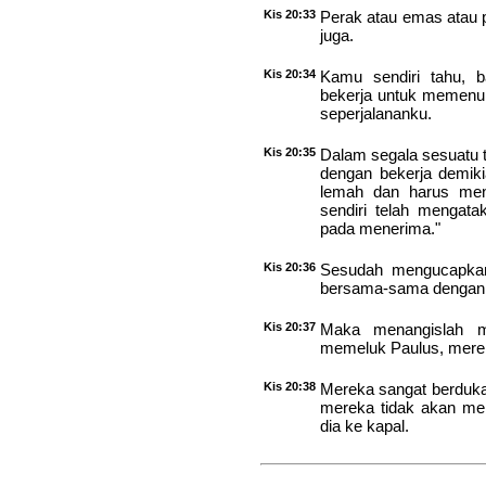
Kis 20:33
Perak atau emas atau p
juga.
Kis 20:34
Kamu sendiri tahu, b
bekerja untuk memenu
seperjalananku.
Kis 20:35
Dalam segala sesuatu 
dengan bekerja demik
lemah dan harus men
sendiri telah mengata
pada menerima."
Kis 20:36
Sesudah mengucapkan 
bersama-sama dengan
Kis 20:37
Maka menangislah m
memeluk Paulus, merek
Kis 20:38
Mereka sangat berdukac
mereka tidak akan mel
dia ke kapal.