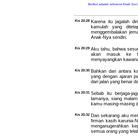
Berikut adalah referensi Kitab Suc
Kis 20:28
Karena itu jagalah di
kamulah yang diteta
menggembalakan jemaa
Anak-Nya sendiri.
Kis 20:29
Aku tahu, bahwa sesud
akan masuk ke te
menyayangkan kawanan
Kis 20:30
Bahkan dari antara k
yang dengan ajaran p
dari jalan yang benar 
Kis 20:31
Sebab itu berjaga-ja
lamanya, siang malam,
kamu masing-masing d
Kis 20:32
Dan sekarang aku me
firman kasih karunia
menganugerahkan kep
semua orang yang tela