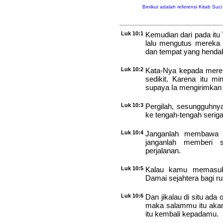
Berikut adalah referensi Kitab Suc
Luk 10:1
Kemudian dari pada itu 
lalu mengutus mereka 
dan tempat yang hendak
Luk 10:2
Kata-Nya kepada merek
sedikit. Karena itu m
supaya Ia mengirimkan p
Luk 10:3
Pergilah, sesungguhn
ke tengah-tengah seriga
Luk 10:4
Janganlah membawa p
janganlah memberi 
perjalanan.
Luk 10:5
Kalau kamu memasuki
Damai sejahtera bagi ru
Luk 10:6
Dan jikalau di situ ada
maka salammu itu akan 
itu kembali kepadamu.