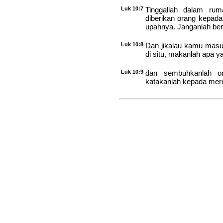
Luk 10:7
Tinggallah dalam ru
diberikan orang kepad
upahnya. Janganlah ber
Luk 10:8
Dan jikalau kamu masu
di situ, makanlah apa 
Luk 10:9
dan sembuhkanlah or
katakanlah kepada mere