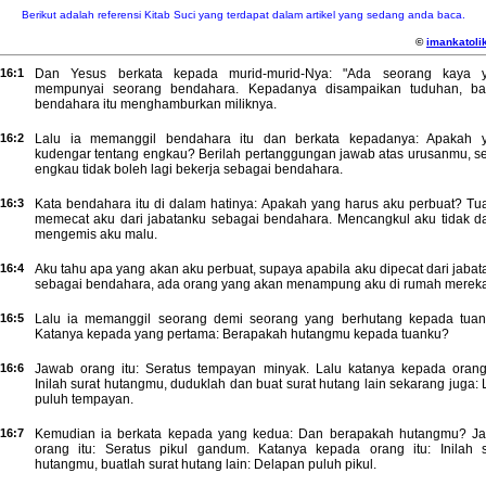
Berikut adalah referensi Kitab Suci yang terdapat dalam artikel yang sedang anda baca.
©
imankatolik
16:1
Dan Yesus berkata kepada murid-murid-Nya: "Ada seorang kaya 
mempunyai seorang bendahara. Kepadanya disampaikan tuduhan, b
bendahara itu menghamburkan miliknya.
16:2
Lalu ia memanggil bendahara itu dan berkata kepadanya: Apakah 
kudengar tentang engkau? Berilah pertanggungan jawab atas urusanmu, s
engkau tidak boleh lagi bekerja sebagai bendahara.
16:3
Kata bendahara itu di dalam hatinya: Apakah yang harus aku perbuat? Tu
memecat aku dari jabatanku sebagai bendahara. Mencangkul aku tidak da
mengemis aku malu.
16:4
Aku tahu apa yang akan aku perbuat, supaya apabila aku dipecat dari jaba
sebagai bendahara, ada orang yang akan menampung aku di rumah mereka
16:5
Lalu ia memanggil seorang demi seorang yang berhutang kepada tuan
Katanya kepada yang pertama: Berapakah hutangmu kepada tuanku?
16:6
Jawab orang itu: Seratus tempayan minyak. Lalu katanya kepada orang 
Inilah surat hutangmu, duduklah dan buat surat hutang lain sekarang juga:
puluh tempayan.
16:7
Kemudian ia berkata kepada yang kedua: Dan berapakah hutangmu? J
orang itu: Seratus pikul gandum. Katanya kepada orang itu: Inilah s
hutangmu, buatlah surat hutang lain: Delapan puluh pikul.