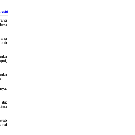
.or.id
yang
ahwa
yang
ebab
anku
pat,
tanku
.
nya.
itu:
 Lima
awab
urat