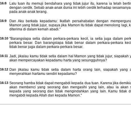
16:8
Lalu tuan itu memuji bendahara yang tidak jujur itu, karena ia telah bert
dengan cerdik. Sebab anak-anak dunia ini lebih cerdik terhadap sesamanya
pada anak-anak terang.
16:9
Dan Aku berkata kepadamu: Ikatlah persahabatan dengan mempergun
Mamon yang tidak jujur, supaya jika Mamon itu tidak dapat menolong lagi,
diterima di dalam kemah abadi."
16:10
"Barangsiapa setia dalam perkara-perkara kecil, ia setia juga dalam perk
perkara besar. Dan barangsiapa tidak benar dalam perkara-perkara kecil
tidak benar juga dalam perkara-perkara besar.
16:11
Jadi, jikalau kamu tidak setia dalam hal Mamon yang tidak jujur, siapakah
akan mempercayakan kepadamu harta yang sesungguhnya?
16:12
Dan jikalau kamu tidak setia dalam harta orang lain, siapakah yang 
menyerahkan hartamu sendiri kepadamu?
16:13
Seorang hamba tidak dapat mengabdi kepada dua tuan. Karena jika demikia
akan membenci yang seorang dan mengasihi yang lain, atau ia akan s
kepada yang seorang dan tidak mengindahkan yang lain. Kamu tidak d
mengabdi kepada Allah dan kepada Mamon."