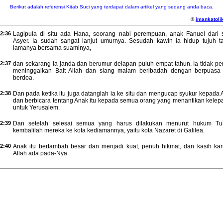
Berikut adalah referensi Kitab Suci yang terdapat dalam artikel yang sedang anda baca.
©
imankatolik
2:36
Lagipula di situ ada Hana, seorang nabi perempuan, anak Fanuel dari 
Asyer. Ia sudah sangat lanjut umurnya. Sesudah kawin ia hidup tujuh t
lamanya bersama suaminya,
2:37
dan sekarang ia janda dan berumur delapan puluh empat tahun. Ia tidak pe
meninggalkan Bait Allah dan siang malam beribadah dengan berpuasa
berdoa.
2:38
Dan pada ketika itu juga datanglah ia ke situ dan mengucap syukur kepada 
dan berbicara tentang Anak itu kepada semua orang yang menantikan kelep
untuk Yerusalem.
2:39
Dan setelah selesai semua yang harus dilakukan menurut hukum Tu
kembalilah mereka ke kota kediamannya, yaitu kota Nazaret di Galilea.
2:40
Anak itu bertambah besar dan menjadi kuat, penuh hikmat, dan kasih kar
Allah ada pada-Nya.