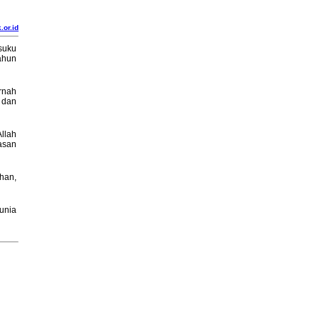
.or.id
suku
ahun
rnah
 dan
Allah
asan
han,
unia