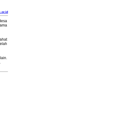
.or.id
 desa
sama
ahat
elah
ain.
.