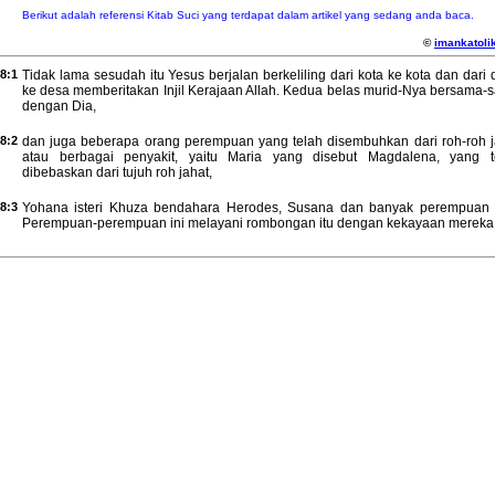
Berikut adalah referensi Kitab Suci yang terdapat dalam artikel yang sedang anda baca.
©
imankatolik
8:1
Tidak lama sesudah itu Yesus berjalan berkeliling dari kota ke kota dan dari
ke desa memberitakan Injil Kerajaan Allah. Kedua belas murid-Nya bersama-
dengan Dia,
8:2
dan juga beberapa orang perempuan yang telah disembuhkan dari roh-roh j
atau berbagai penyakit, yaitu Maria yang disebut Magdalena, yang t
dibebaskan dari tujuh roh jahat,
8:3
Yohana isteri Khuza bendahara Herodes, Susana dan banyak perempuan l
Perempuan-perempuan ini melayani rombongan itu dengan kekayaan mereka