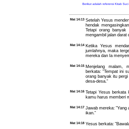
Berikut adalah referensi Kitab Suc
Mat 14:13
Setelah Yesus mendenga
hendak mengasingkan 
Tetapi orang banyak
mengambil jalan darat 
Mat 14:14
Ketika Yesus mendar
jumlahnya, maka terge
mereka dan Ia menyem
Mat 14:15
Menjelang malam, m
berkata: "Tempat ini 
orang banyak itu per
desa-desa."
Mat 14:16
Tetapi Yesus berkata 
kamu harus memberi 
Mat 14:17
Jawab mereka: "Yang ad
ikan."
Mat 14:18
Yesus berkata: "Bawal