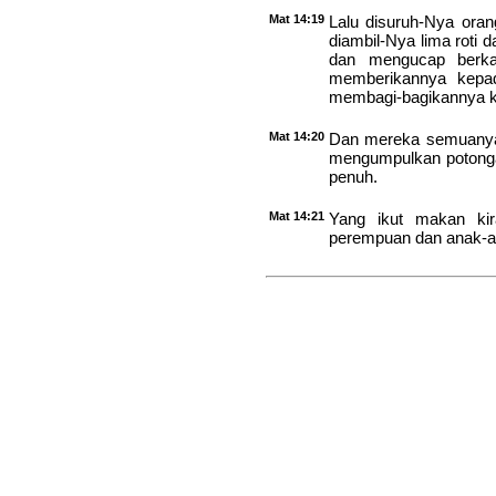
Mat 14:19
Lalu disuruh-Nya oran
diambil-Nya lima roti 
dan mengucap berka
memberikannya kepad
membagi-bagikannya k
Mat 14:20
Dan mereka semuanya
mengumpulkan potongan
penuh.
Mat 14:21
Yang ikut makan kira
perempuan dan anak-a