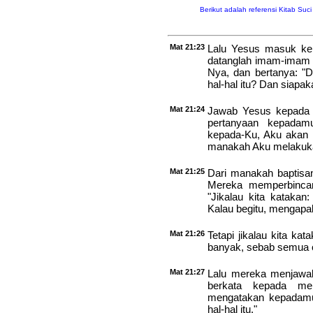
Berikut adalah referensi Kitab Suc
Mat 21:23
Lalu Yesus masuk ke B
datanglah imam-imam k
Nya, dan bertanya: 
hal-hal itu? Dan siap
Mat 21:24
Jawab Yesus kepada 
pertanyaan kepadam
kepada-Ku, Aku akan
manakah Aku melakukan
Mat 21:25
Dari manakah baptisa
Mereka memperbincan
"Jikalau kita katakan
Kalau begitu, mengap
Mat 21:26
Tetapi jikalau kita ka
banyak, sebab semua o
Mat 21:27
Lalu mereka menjawab
berkata kepada mer
mengatakan kepadam
hal-hal itu."