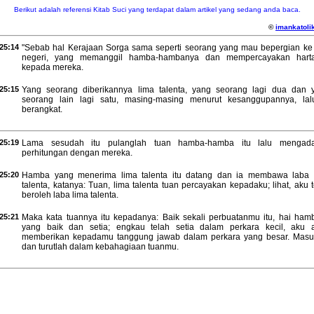
Berikut adalah referensi Kitab Suci yang terdapat dalam artikel yang sedang anda baca.
©
imankatolik
25:14
"Sebab hal Kerajaan Sorga sama seperti seorang yang mau bepergian ke 
negeri, yang memanggil hamba-hambanya dan mempercayakan hart
kepada mereka.
25:15
Yang seorang diberikannya lima talenta, yang seorang lagi dua dan 
seorang lain lagi satu, masing-masing menurut kesanggupannya, lal
berangkat.
25:19
Lama sesudah itu pulanglah tuan hamba-hamba itu lalu mengad
perhitungan dengan mereka.
25:20
Hamba yang menerima lima talenta itu datang dan ia membawa laba 
talenta, katanya: Tuan, lima talenta tuan percayakan kepadaku; lihat, aku 
beroleh laba lima talenta.
25:21
Maka kata tuannya itu kepadanya: Baik sekali perbuatanmu itu, hai ham
yang baik dan setia; engkau telah setia dalam perkara kecil, aku 
memberikan kepadamu tanggung jawab dalam perkara yang besar. Masu
dan turutlah dalam kebahagiaan tuanmu.