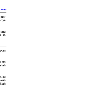
.or.id
luar
anya
yang
u ia
akan
lima
telah
baku
akan
klah