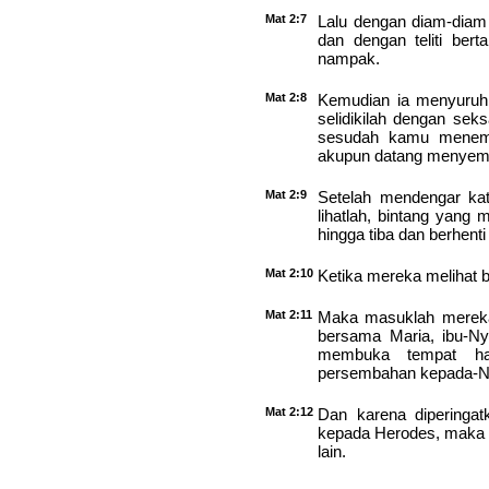
Mat 2:7
Lalu dengan diam-diam
dan dengan teliti ber
nampak.
Mat 2:8
Kemudian ia menyuruh 
selidikilah dengan sek
sesudah kamu menemu
akupun datang menyem
Mat 2:9
Setelah mendengar kat
lihatlah, bintang yang 
hingga tiba dan berhenti
Mat 2:10
Ketika mereka melihat b
Mat 2:11
Maka masuklah mereka 
bersama Maria, ibu-N
membuka tempat ha
persembahan kepada-Ny
Mat 2:12
Dan karena diperinga
kepada Herodes, maka p
lain.