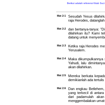
Berikut adalah referensi Kitab Suc
Mat 2:1
Sesudah Yesus dilahir
raja Herodes, datangla
Mat 2:2
dan bertanya-tanya: "D
dilahirkan itu? Kami t
datang untuk menyemba
Mat 2:3
Ketika raja Herodes men
Yerusalem.
Mat 2:4
Maka dikumpulkannya s
Yahudi, lalu dimintan
akan dilahirkan.
Mat 2:5
Mereka berkata kepada
demikianlah ada tertulis
Mat 2:6
Dan engkau Betlehem, 
yang terkecil di anta
dari padamulah akan
menggembalakan umat-K