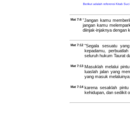
Berikut adalah referensi Kitab Suc
Mat 7:6
"Jangan kamu memberik
jangan kamu melempark
diinjak-injaknya dengan 
Mat 7:12
"Segala sesuatu yan
kepadamu, perbuatlah 
seluruh hukum Taurat da
Mat 7:13
Masuklah melalui pintu
luaslah jalan yang me
yang masuk melaluinya
Mat 7:14
karena sesaklah pintu
kehidupan, dan sedikit 