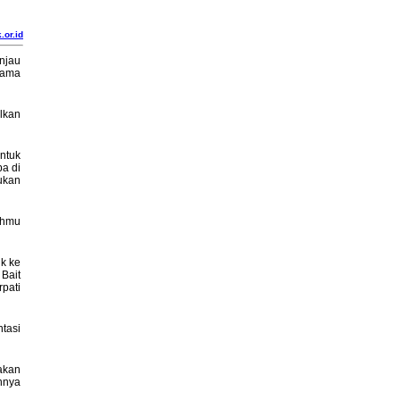
.or.id
njau
sama
lkan
ntuk
ba di
ukan
ahmu
k ke
 Bait
pati
tasi
akan
nnya