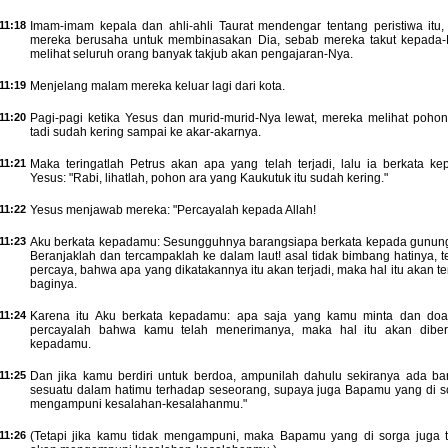
11:18
Imam-imam kepala dan ahli-ahli Taurat mendengar tentang peristiwa itu,
mereka berusaha untuk membinasakan Dia, sebab mereka takut kepada-
melihat seluruh orang banyak takjub akan pengajaran-Nya.
11:19
Menjelang malam mereka keluar lagi dari kota.
11:20
Pagi-pagi ketika Yesus dan murid-murid-Nya lewat, mereka melihat pohon
tadi sudah kering sampai ke akar-akarnya.
11:21
Maka teringatlah Petrus akan apa yang telah terjadi, lalu ia berkata ke
Yesus: "Rabi, lihatlah, pohon ara yang Kaukutuk itu sudah kering."
11:22
Yesus menjawab mereka: "Percayalah kepada Allah!
11:23
Aku berkata kepadamu: Sesungguhnya barangsiapa berkata kepada gunung 
Beranjaklah dan tercampaklah ke dalam laut! asal tidak bimbang hatinya, t
percaya, bahwa apa yang dikatakannya itu akan terjadi, maka hal itu akan te
baginya.
11:24
Karena itu Aku berkata kepadamu: apa saja yang kamu minta dan doa
percayalah bahwa kamu telah menerimanya, maka hal itu akan diber
kepadamu.
11:25
Dan jika kamu berdiri untuk berdoa, ampunilah dahulu sekiranya ada ba
sesuatu dalam hatimu terhadap seseorang, supaya juga Bapamu yang di s
mengampuni kesalahan-kesalahanmu."
11:26
(Tetapi jika kamu tidak mengampuni, maka Bapamu yang di sorga juga t