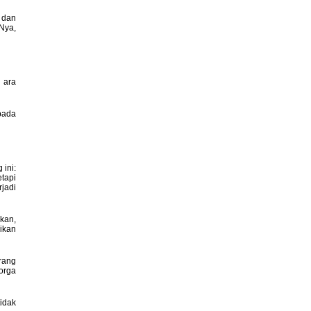
 dan
Nya,
 ara
pada
ini:
etapi
rjadi
kan,
ikan
rang
orga
idak