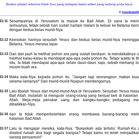
Berikut adalah referensi Kitab Suci yang terdapat dalam artikel yang sedang anda baca.
©
imankatolik
11:11
Sesampainya di Yerusalem Ia masuk ke Bait Allah. Di sana Ia meni
semuanya, tetapi sebab hari sudah hampir malam Ia keluar ke Betania ber
dengan kedua belas murid-Nya.
11:12
Keesokan harinya sesudah Yesus dan kedua belas murid-Nya meningga
Betania, Yesus merasa lapar.
11:13
Dan dari jauh Ia melihat pohon ara yang sudah berdaun. Ia mendekatinya u
melihat kalau-kalau Ia mendapat apa-apa pada pohon itu. Tetapi waktu Ia ti
situ, Ia tidak mendapat apa-apa selain daun-daun saja, sebab memang b
musim buah ara.
11:14
Maka kata-Nya kepada pohon itu: "Jangan lagi seorangpun makan bu
selama-lamanya!" Dan murid-murid-Nyapun mendengarnya.
11:15
Lalu tibalah Yesus dan murid-murid-Nya di Yerusalem. Sesudah Yesus masu
Bait Allah, mulailah Ia mengusir orang-orang yang berjual beli di halaman
Allah. Meja-meja penukar uang dan bangku-bangku pedagang mer
dibalikkan-Nya,
11:16
dan Ia tidak memperbolehkan orang membawa barang-barang melin
halaman Bait Allah.
11:17
Lalu Ia mengajar mereka, kata-Nya: "Bukankah ada tertulis: Rumah-Ku 
disebut rumah doa bagi segala bangsa? Tetapi kamu ini telah menjadika
sarang penyamun!"