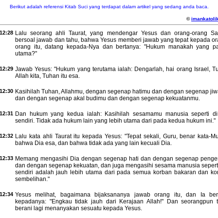
Berikut adalah referensi Kitab Suci yang terdapat dalam artikel yang sedang anda baca.
©
imankatolik
12:28
Lalu seorang ahli Taurat, yang mendengar Yesus dan orang-orang Sa
bersoal jawab dan tahu, bahwa Yesus memberi jawab yang tepat kepada or
orang itu, datang kepada-Nya dan bertanya: "Hukum manakah yang pa
utama?"
12:29
Jawab Yesus: "Hukum yang terutama ialah: Dengarlah, hai orang Israel, T
Allah kita, Tuhan itu esa.
12:30
Kasihilah Tuhan, Allahmu, dengan segenap hatimu dan dengan segenap ji
dan dengan segenap akal budimu dan dengan segenap kekuatanmu.
12:31
Dan hukum yang kedua ialah: Kasihilah sesamamu manusia seperti di
sendiri. Tidak ada hukum lain yang lebih utama dari pada kedua hukum ini."
12:32
Lalu kata ahli Taurat itu kepada Yesus: "Tepat sekali, Guru, benar kata-Mu
bahwa Dia esa, dan bahwa tidak ada yang lain kecuali Dia.
12:33
Memang mengasihi Dia dengan segenap hati dan dengan segenap penger
dan dengan segenap kekuatan, dan juga mengasihi sesama manusia seperti 
sendiri adalah jauh lebih utama dari pada semua korban bakaran dan ko
sembelihan."
12:34
Yesus melihat, bagaimana bijaksananya jawab orang itu, dan Ia ber
kepadanya: "Engkau tidak jauh dari Kerajaan Allah!" Dan seorangpun t
berani lagi menanyakan sesuatu kepada Yesus.