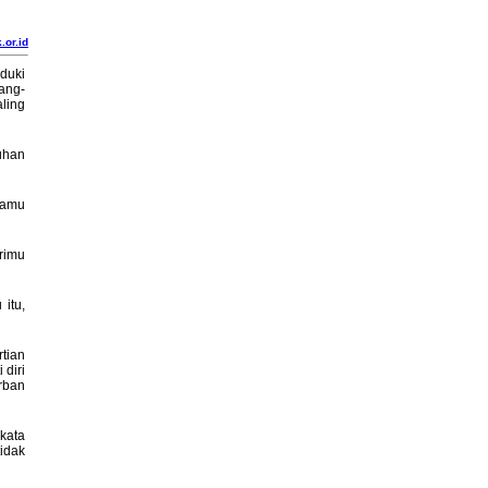
.or.id
duki
ang-
ling
uhan
wamu
rimu
 itu,
tian
diri
rban
kata
idak