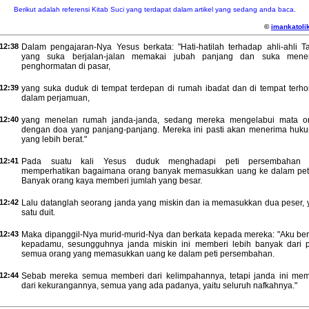
Berikut adalah referensi Kitab Suci yang terdapat dalam artikel yang sedang anda baca.
©
imankatolik
12:38
Dalam pengajaran-Nya Yesus berkata: "Hati-hatilah terhadap ahli-ahli Ta
yang suka berjalan-jalan memakai jubah panjang dan suka mene
penghormatan di pasar,
12:39
yang suka duduk di tempat terdepan di rumah ibadat dan di tempat terho
dalam perjamuan,
12:40
yang menelan rumah janda-janda, sedang mereka mengelabui mata o
dengan doa yang panjang-panjang. Mereka ini pasti akan menerima huk
yang lebih berat."
12:41
Pada suatu kali Yesus duduk menghadapi peti persembahan
memperhatikan bagaimana orang banyak memasukkan uang ke dalam peti 
Banyak orang kaya memberi jumlah yang besar.
12:42
Lalu datanglah seorang janda yang miskin dan ia memasukkan dua peser, y
satu duit.
12:43
Maka dipanggil-Nya murid-murid-Nya dan berkata kepada mereka: "Aku ber
kepadamu, sesungguhnya janda miskin ini memberi lebih banyak dari 
semua orang yang memasukkan uang ke dalam peti persembahan.
12:44
Sebab mereka semua memberi dari kelimpahannya, tetapi janda ini mem
dari kekurangannya, semua yang ada padanya, yaitu seluruh nafkahnya."