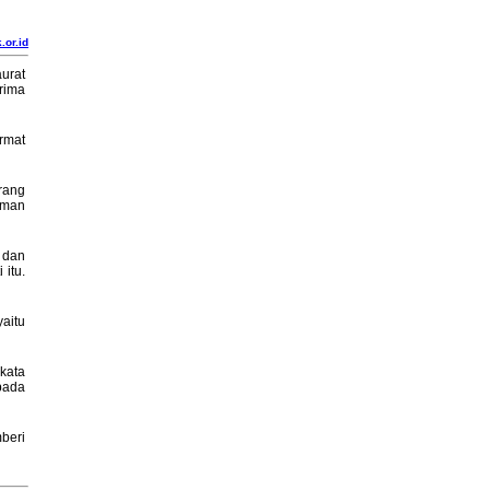
.or.id
urat
rima
rmat
rang
uman
 dan
itu.
aitu
kata
pada
beri