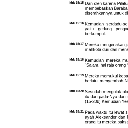
Mrk 15:15
Dan oleh karena Pilatu
membebaskan Barabas 
diserahkannya untuk di
Mrk 15:16
Kemudian serdadu-s
yaitu gedung penga
berkumpul.
Mrk 15:17
Mereka mengenakan j
mahkota duri dan mena
Mrk 15:18
Kemudian mereka mul
"Salam, hai raja orang 
Mrk 15:19
Mereka memukul kepal
berlutut menyembah-N
Mrk 15:20
Sesudah mengolok-olo
itu dari pada-Nya da
(15-20b) Kemudian Yesu
Mrk 15:21
Pada waktu itu lewat 
ayah Aleksander dan R
orang itu mereka paks