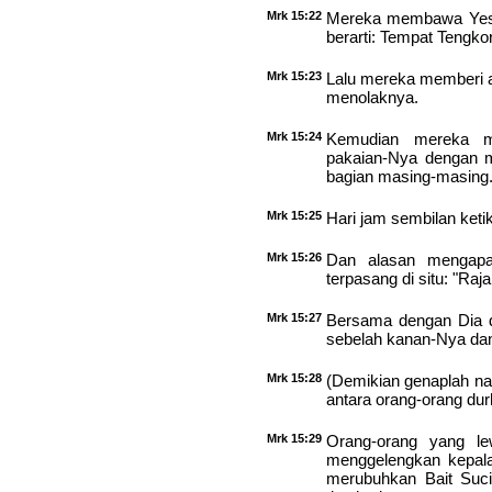
Mrk 15:22
Mereka membawa Yesu
berarti: Tempat Tengko
Mrk 15:23
Lalu mereka memberi a
menolaknya.
Mrk 15:24
Kemudian mereka m
pakaian-Nya dengan 
bagian masing-masing
Mrk 15:25
Hari jam sembilan ketik
Mrk 15:26
Dan alasan mengapa
terpasang di situ: "Raj
Mrk 15:27
Bersama dengan Dia d
sebelah kanan-Nya dan 
Mrk 15:28
(Demikian genaplah nas
antara orang-orang dur
Mrk 15:29
Orang-orang yang le
menggelengkan kepal
merubuhkan Bait Su