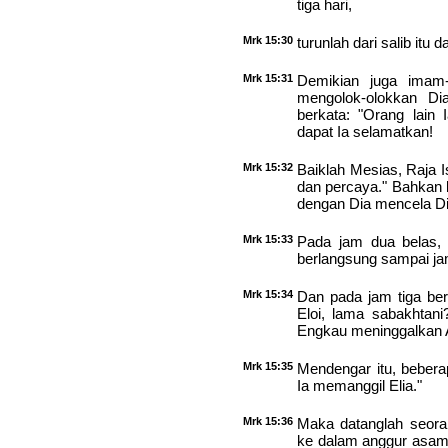
tiga hari,
Mrk 15:30
turunlah dari salib itu 
Mrk 15:31
Demikian juga imam
mengolok-olokkan Di
berkata: "Orang lain I
dapat Ia selamatkan!
Mrk 15:32
Baiklah Mesias, Raja Isr
dan percaya." Bahkan
dengan Dia mencela Di
Mrk 15:33
Pada jam dua belas, 
berlangsung sampai jam
Mrk 15:34
Dan pada jam tiga ber
Eloi, lama sabakhtani
Engkau meninggalkan
Mrk 15:35
Mendengar itu, beberap
Ia memanggil Elia."
Mrk 15:36
Maka datanglah seor
ke dalam anggur asam