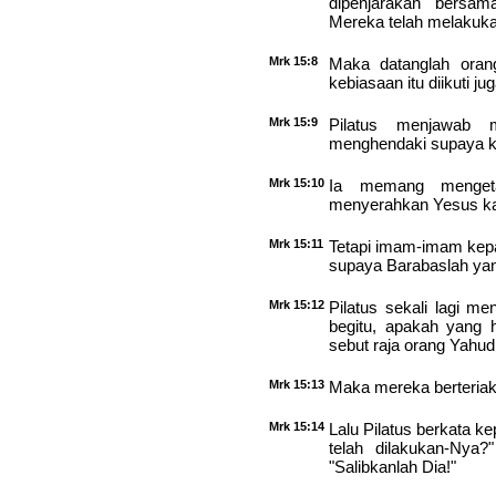
dipenjarakan bersam
Mereka telah melakuk
Mrk 15:8
Maka datanglah ora
kebiasaan itu diikuti jug
Mrk 15:9
Pilatus menjawab 
menghendaki supaya ku
Mrk 15:10
Ia memang mengeta
menyerahkan Yesus ka
Mrk 15:11
Tetapi imam-imam kep
supaya Barabaslah ya
Mrk 15:12
Pilatus sekali lagi m
begitu, apakah yang
sebut raja orang Yahudi
Mrk 15:13
Maka mereka berteriak l
Mrk 15:14
Lalu Pilatus berkata k
telah dilakukan-Nya
"Salibkanlah Dia!"