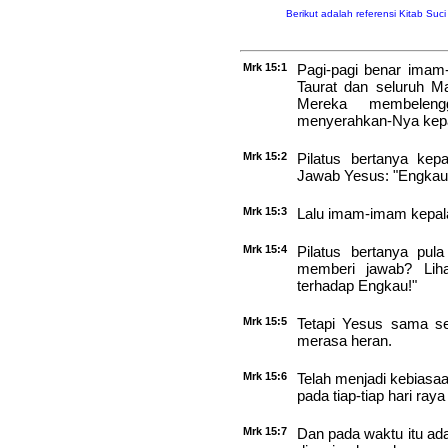
Berikut adalah referensi Kitab Suc
Mrk 15:1
Pagi-pagi benar imam-
Taurat dan seluruh 
Mereka membelen
menyerahkan-Nya kepa
Mrk 15:2
Pilatus bertanya kep
Jawab Yesus: "Engkau 
Mrk 15:3
Lalu imam-imam kepal
Mrk 15:4
Pilatus bertanya pul
memberi jawab? Lih
terhadap Engkau!"
Mrk 15:5
Tetapi Yesus sama sek
merasa heran.
Mrk 15:6
Telah menjadi kebias
pada tiap-tiap hari ray
Mrk 15:7
Dan pada waktu itu a