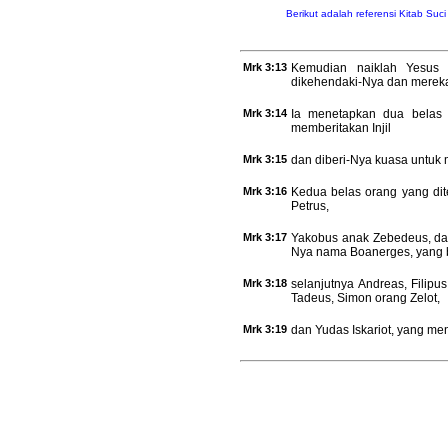
Berikut adalah referensi Kitab Suc
Mrk 3:13
Kemudian naiklah Yesus 
dikehendaki-Nya dan merek
Mrk 3:14
Ia menetapkan dua belas 
memberitakan Injil
Mrk 3:15
dan diberi-Nya kuasa untuk 
Mrk 3:16
Kedua belas orang yang dit
Petrus,
Mrk 3:17
Yakobus anak Zebedeus, da
Nya nama Boanerges, yang b
Mrk 3:18
selanjutnya Andreas, Filipu
Tadeus, Simon orang Zelot,
Mrk 3:19
dan Yudas Iskariot, yang men