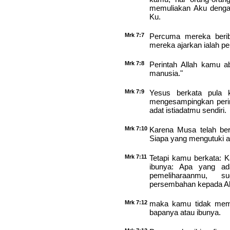
memuliakan Aku dengan 
Ku.
Mrk 7:7
Percuma mereka berib
mereka ajarkan ialah pe
Mrk 7:8
Perintah Allah kamu a
manusia."
Mrk 7:9
Yesus berkata pula 
mengesampingkan perin
adat istiadatmu sendiri.
Mrk 7:10
Karena Musa telah ber
Siapa yang mengutuki a
Mrk 7:11
Tetapi kamu berkata: 
ibunya: Apa yang ad
pemeliharaanmu, s
persembahan kepada Al
Mrk 7:12
maka kamu tidak memb
bapanya atau ibunya.