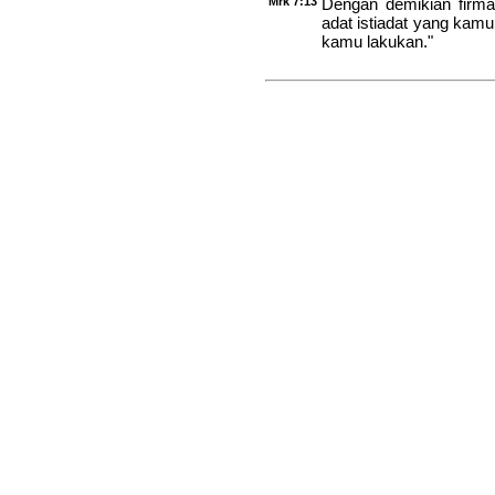
Mrk 7:13
Dengan demikian firma
adat istiadat yang kamu 
kamu lakukan."