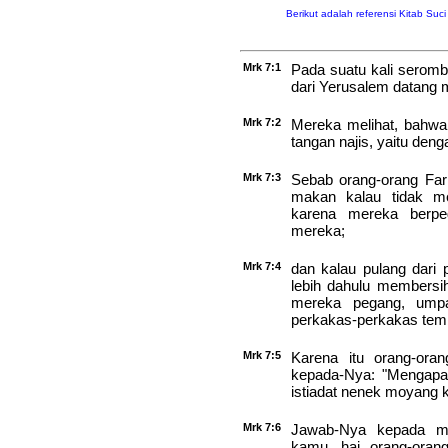
Berikut adalah referensi Kitab Suc
Mrk 7:1
Pada suatu kali seromb
dari Yerusalem datang
Mrk 7:2
Mereka melihat, bahw
tangan najis, yaitu den
Mrk 7:3
Sebab orang-orang Fari
makan kalau tidak me
karena mereka berpe
mereka;
Mrk 7:4
dan kalau pulang dari 
lebih dahulu membersih
mereka pegang, ump
perkakas-perkakas tem
Mrk 7:5
Karena itu orang-orang
kepada-Nya: "Mengapa 
istiadat nenek moyang k
Mrk 7:6
Jawab-Nya kepada me
kamu, hai orang-orang