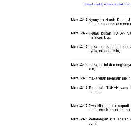
Berikut adalah referensi Kitab Suc
Mzm 124:1
Nyanyian ziarah Daud. J
biarlah Israel berkata dem
Mzm 124:2
jikalau bukan TUHAN ya
melawan kita,
Mzm 124:3
maka mereka telah menela
nyala terhadap kita;
Mzm 124:4
maka air telah menghanyut
kita,
Mzm 124:5
maka telah mengalir melingk
Mzm 124:6
Terpujilah TUHAN yang t
mereka!
Mzm 124:7
Jiwa kita terluput seperti
putus, dan kitapun terluput
Mzm 124:8
Pertolongan kita adala
bumi.