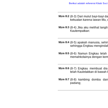
Berikut adalah referensi Kitab Suc
Mzm 8:2
(8-3) Dari mulut bayi-bayi 
kekuatan karena lawan-Mu
Mzm 8:3
(8-4) Jika aku melihat langi
Kautempatkan:
Mzm 8:4
(8-5) apakah manusia, seh
sehingga Engkau menginda
Mzm 8:5
(8-6) Namun Engkau telah 
memahkotainya dengan kemu
Mzm 8:6
(8-7) Engkau membuat dia
telah Kauletakkan di bawah 
Mzm 8:7
(8-8) kambing domba dan 
padang;