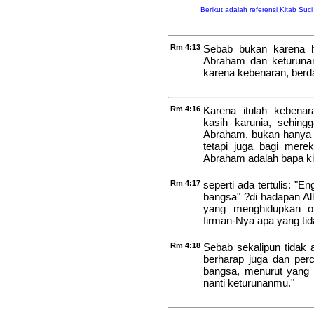
Berikut adalah referensi Kitab Suc
Rm 4:13
Sebab bukan karena hu
Abraham dan keturunan
karena kebenaran, berd
Rm 4:16
Karena itulah kebena
kasih karunia, sehing
Abraham, bukan hanya 
tetapi juga bagi mer
Abraham adalah bapa ki
Rm 4:17
seperti ada tertulis: "
bangsa" ?di hadapan Al
yang menghidupkan o
firman-Nya apa yang tid
Rm 4:18
Sebab sekalipun tidak
berharap juga dan per
bangsa, menurut yang 
nanti keturunanmu."