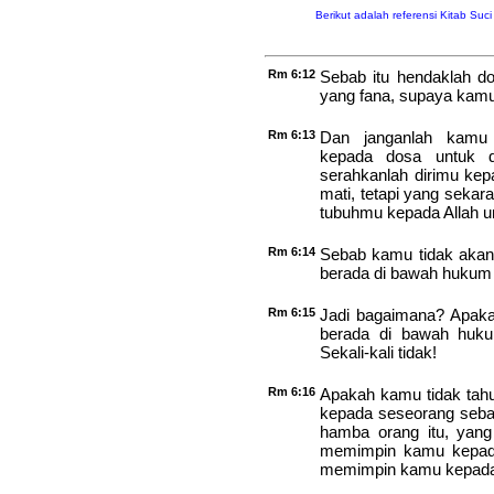
Berikut adalah referensi Kitab Suc
Rm 6:12
Sebab itu hendaklah d
yang fana, supaya kamu 
Rm 6:13
Dan janganlah kamu 
kepada dosa untuk di
serahkanlah dirimu kep
mati, tetapi yang seka
tubuhmu kepada Allah un
Rm 6:14
Sebab kamu tidak akan 
berada di bawah hukum T
Rm 6:15
Jadi bagaimana? Apakah
berada di bawah hukum
Sekali-kali tidak!
Rm 6:16
Apakah kamu tidak tah
kepada seseorang seba
hamba orang itu, yang
memimpin kamu kepada
memimpin kamu kepada