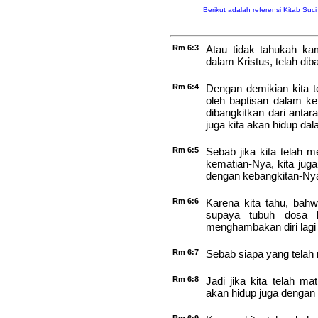
Berikut adalah referensi Kitab Suc
Rm 6:3
Atau tidak tahukah ka
dalam Kristus, telah di
Rm 6:4
Dengan demikian kita 
oleh baptisan dalam ke
dibangkitkan dari anta
juga kita akan hidup da
Rm 6:5
Sebab jika kita telah
kematian-Nya, kita ju
dengan kebangkitan-Ny
Rm 6:6
Karena kita tahu, bahw
supaya tubuh dosa k
menghambakan diri lagi
Rm 6:7
Sebab siapa yang telah m
Rm 6:8
Jadi jika kita telah ma
akan hidup juga dengan 