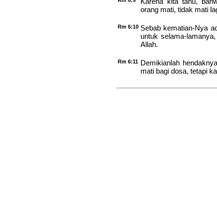
Rm 6:9
Karena kita tahu, bahw
orang mati, tidak mati la
Rm 6:10
Sebab kematian-Nya ada
untuk selama-lamanya,
Allah.
Rm 6:11
Demikianlah hendakny
mati bagi dosa, tetapi k