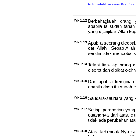
Berikut adalah referensi Kitab Suc
Yak 1:12
Berbahagialah orang
apabila ia sudah taha
yang dijanjikan Allah k
Yak 1:13
Apabila seorang dicobai,
dari Allah!" Sebab Allah
sendiri tidak mencobai 
Yak 1:14
Tetapi tiap-tiap orang 
diseret dan dipikat oleh
Yak 1:15
Dan apabila keinginan 
apabila dosa itu sudah 
Yak 1:16
Saudara-saudara yang ku
Yak 1:17
Setiap pemberian yang
datangnya dari atas, d
tidak ada perubahan at
Yak 1:18
Atas kehendak-Nya sen