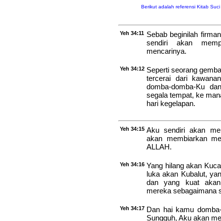
Berikut adalah referensi Kitab Suc
Yeh 34:11
Sebab beginilah firm
sendiri akan memp
mencarinya.
Yeh 34:12
Seperti seorang gemb
tercerai dari kawan
domba-domba-Ku dan
segala tempat, ke man
hari kegelapan.
Yeh 34:15
Aku sendiri akan m
akan membiarkan mer
ALLAH.
Yeh 34:16
Yang hilang akan Kuca
luka akan Kubalut, ya
dan yang kuat akan
mereka sebagaimana 
Yeh 34:17
Dan hai kamu domba-
Sungguh, Aku akan me