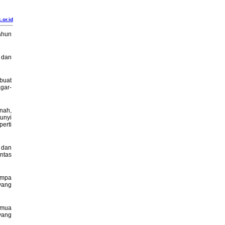
.or.id
ahun
 dan
buat
gar-
nah,
unyi
erti
 dan
ntas
empa
yang
emua
yang