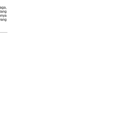
aga,
dang
nnya
yang