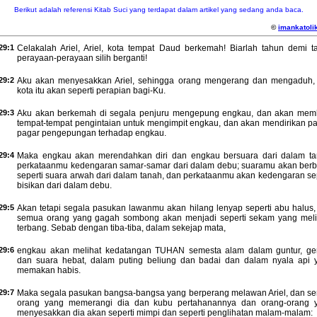
Berikut adalah referensi Kitab Suci yang terdapat dalam artikel yang sedang anda baca.
©
imankatolik
29:1
Celakalah Ariel, Ariel, kota tempat Daud berkemah! Biarlah tahun demi t
perayaan-perayaan silih berganti!
29:2
Aku akan menyesakkan Ariel, sehingga orang mengerang dan mengaduh,
kota itu akan seperti perapian bagi-Ku.
29:3
Aku akan berkemah di segala penjuru mengepung engkau, dan akan mem
tempat-tempat pengintaian untuk mengimpit engkau, dan akan mendirikan pa
pagar pengepungan terhadap engkau.
29:4
Maka engkau akan merendahkan diri dan engkau bersuara dari dalam ta
perkataanmu kedengaran samar-samar dari dalam debu; suaramu akan berb
seperti suara arwah dari dalam tanah, dan perkataanmu akan kedengaran sep
bisikan dari dalam debu.
29:5
Akan tetapi segala pasukan lawanmu akan hilang lenyap seperti abu halus,
semua orang yang gagah sombong akan menjadi seperti sekam yang meli
terbang. Sebab dengan tiba-tiba, dalam sekejap mata,
29:6
engkau akan melihat kedatangan TUHAN semesta alam dalam guntur, g
dan suara hebat, dalam puting beliung dan badai dan dalam nyala api 
memakan habis.
29:7
Maka segala pasukan bangsa-bangsa yang berperang melawan Ariel, dan s
orang yang memerangi dia dan kubu pertahanannya dan orang-orang 
menyesakkan dia akan seperti mimpi dan seperti penglihatan malam-malam: