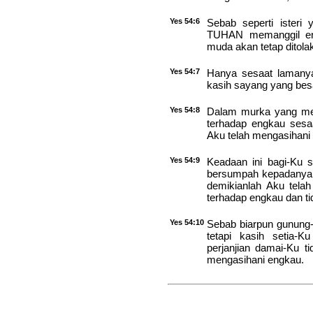
Yes 54:6
Sebab seperti isteri 
TUHAN memanggil eng
muda akan tetap ditola
Yes 54:7
Hanya sesaat lamanya
kasih sayang yang bes
Yes 54:8
Dalam murka yang me
terhadap engkau sesaa
Aku telah mengasihan
Yes 54:9
Keadaan ini bagi-Ku s
bersumpah kepadanya ba
demikianlah Aku tel
terhadap engkau dan ti
Yes 54:10
Sebab biarpun gunung-
tetapi kasih setia-
perjanjian damai-Ku 
mengasihani engkau.