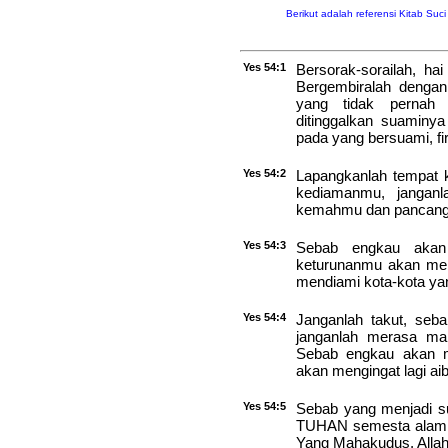
Berikut adalah referensi Kitab Suc
Yes 54:1
Bersorak-sorailah, ha
Bergembiralah dengan
yang tidak pernah 
ditinggalkan suaminy
pada yang bersuami, 
Yes 54:2
Lapangkanlah tempat 
kediamanmu, janganla
kemahmu dan pancangk
Yes 54:3
Sebab engkau akan
keturunanmu akan me
mendiami kota-kota ya
Yes 54:4
Janganlah takut, seb
janganlah merasa mal
Sebab engkau akan m
akan mengingat lagi a
Yes 54:5
Sebab yang menjadi s
TUHAN semesta alam 
Yang Mahakudus, Allah I