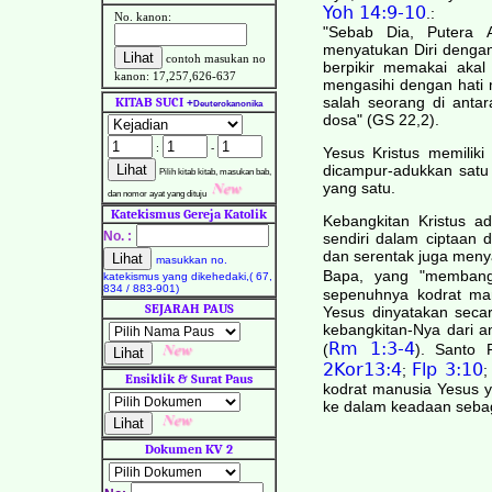
Yoh 14:9-10
.:
No. kanon:
"Sebab Dia, Putera A
menyatukan Diri dengan
contoh masukan no
berpikir memakai akal
kanon: 17,257,626-637
mengasihi dengan hati 
salah seorang di antar
KITAB SUCI
+
Deuterokanonika
dosa" (GS 22,2).
:
-
Yesus Kristus memiliki
dicampur-adukkan satu 
Pilih kitab kitab, masukan bab,
yang satu.
dan nomor ayat yang dituju
Katekismus Gereja Katolik
Kebangkitan Kristus a
No. :
sendiri dalam ciptaan d
dan serentak juga menya
masukkan no.
Bapa, yang "membangk
katekismus yang dikehedaki,( 67,
834 / 883-901)
sepenuhnya kodrat man
SEJARAH PAUS
Yesus dinyatakan secar
kebangkitan-Nya dari a
Rm 1:3-4
(
). Santo 
2Kor13:4
Flp 3:10
;
Ensiklik & Surat Paus
kodrat manusia Yesus 
ke dalam keadaan seba
Dokumen KV 2